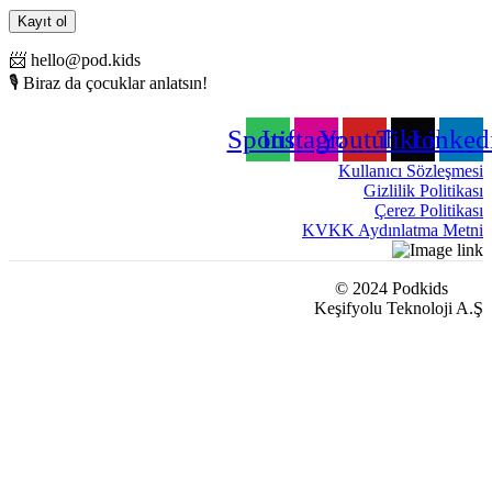
📨 hello@pod.kids
🎙️ Biraz da çocuklar anlatsın!
Spotify
Instagram
Youtube
Tiktok
Linked
Kullanıcı Sözleşmesi
Gizlilik Politikası
Çerez Politikası
KVKK Aydınlatma Metni
© 2024 Podkids
Keşifyolu Teknoloji A.Ş